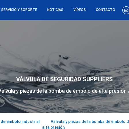
SERVICIO Y SOPORTE
NOTICIAS
VÍDEOS
CONTACTO
VÁLVULA DE SEGURIDAD SUPPLIERS
Válvula y piezas de la bomba de émbolo de alta presión
de émbolo industrial
Válvula y piezas de la bomba de émbolo 
alta presión