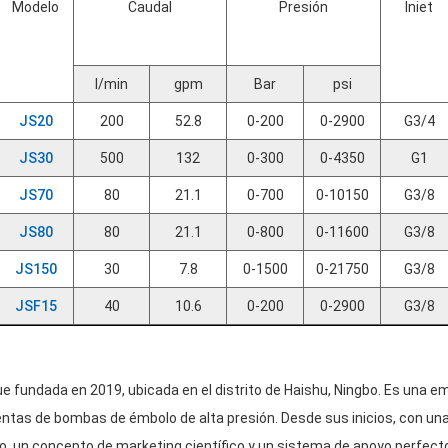
Modelo
Caudal
Presión
Iniet
l/min
gpm
Bar
psi
JS20
200
52.8
0-200
0-2900
G3/4
JS30
500
132
0-300
0-4350
G1
JS70
80
21.1
0-700
0-10150
G3/8
JS80
80
21.1
0-800
0-11600
G3/8
JS150
30
7.8
0-1500
0-21750
G3/8
JSF15
40
10.6
0-200
0-2900
G3/8
e fundada en 2019, ubicada en el distrito de Haishu, Ningbo. Es una 
entas de bombas de émbolo de alta presión. Desde sus inicios, con una
, un concepto de marketing científico y un sistema de apoyo perfecto