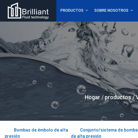
PRODUCTOS
SOBRE NOSOTROS
Hogar
/
productos
/
Bombas de émbolo de alta
Conjunto/sistema de bomba 
presión
de alta presión