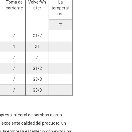
Toma de
VolverWh
La
corriente
ater
temperat
ura
℃
/
G1/2
1
G1
/
/
/
G1/2
/
G3/8
/
G3/8
empresa integral de bombas a gran
 excelente calidad del producto, un
, la empresa estableció con éxito una