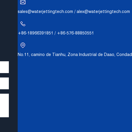
sales@waterjettingtech.com
/
alex@waterjettingtech.com
+86-18966391851 / +86-576-88850551
No.11, camino de Tianhu, Zona Industrial de Daao, Condado