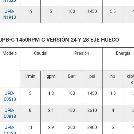
N1520
JPB-
19
5
100
1450
5.5
N1910
JPB-C 1450RPM C VERSIÓN 24 Y 28 EJE HUECO
Modelo
Caudal
Presión
Energía
l/min
gpm
Bar
psi
hp
kilo
o
JPB-
5
1.3
100
1450
1.5
1
C0510
JPB-
8
2.1
180
2610
4
C0818
JPB-
11
2.9
200
2900
6
C1120