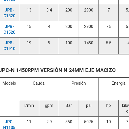
JPB-
13
3.4
200
2900
7
5
C1320
JPB-
15
4
200
2900
7.5
5
C1520
JPB-
19
5
100
1450
5.5
C1910
JPC-N 1450RPM VERSIÓN N 24MM EJE MACIZO
Modelo
Caudal
Presión
Energía
l/min
gpm
Bar
psi
hp
kilo
o
JPC-
11
2.9
350
5075
10
7
N1135