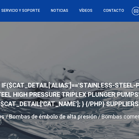
SERVICIO Y SOPORTE
NOTICIAS
VÍDEOS
CONTACTO
IF($CAT_DETAIL['ALIAS']=='STAINLESS-STEEL
TEEL HIGH PRESSURE TRIPLEX PLUNGER PUMPS'; 
$CAT_DETAIL['CAT_NAME']; } {/PHP} SUPPLIERS
os
/
Bombas de émbolo de alta presión
/
Bombas comerc