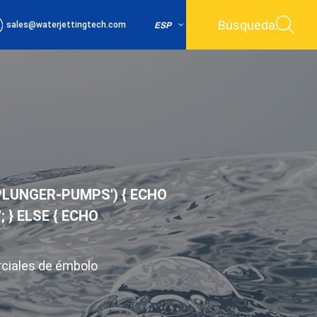
sales@waterjettingtech.com
ESP
-PLUNGER-PUMPS') { ECHO
} ELSE { ECHO
iales de émbolo