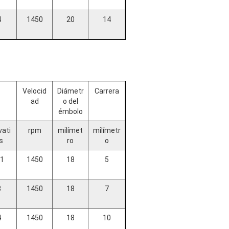
4
1450
20
14
Velocid
Diámetr
Carrera
ad
o del
émbolo
vati
rpm
milímet
milímetr
s
ro
o
.1
1450
18
5
3
1450
18
7
4
1450
18
10