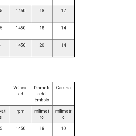
.5
1450
18
12
.5
1450
18
14
4
1450
20
14
Velocid
Diámetr
Carrera
ad
o del
émbolo
vati
rpm
milímet
milímetr
s
ro
o
.5
1450
18
10