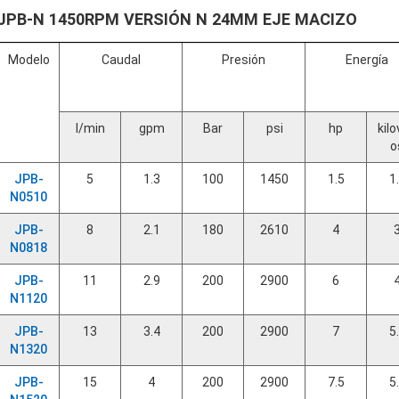
JPB-N 1450RPM VERSIÓN N 24MM EJE MACIZO
Modelo
Caudal
Presión
Energía
l/min
gpm
Bar
psi
hp
kilo
o
JPB-
5
1.3
100
1450
1.5
1
N0510
JPB-
8
2.1
180
2610
4
N0818
JPB-
11
2.9
200
2900
6
N1120
JPB-
13
3.4
200
2900
7
5
N1320
JPB-
15
4
200
2900
7.5
5