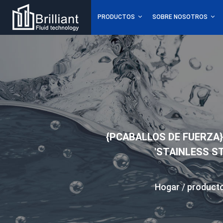
PRODUCTOS
SOBRE NOSOTROS
{PCABALLOS DE FUERZA} 
'STAINLESS S
Hogar
/
product