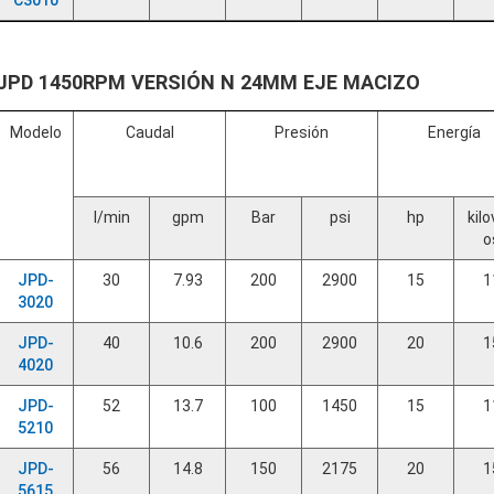
C3010
JPD 1450RPM VERSIÓN N 24MM EJE MACIZO
Modelo
Caudal
Presión
Energía
l/min
gpm
Bar
psi
hp
kilo
o
JPD-
30
7.93
200
2900
15
1
3020
JPD-
40
10.6
200
2900
20
1
4020
JPD-
52
13.7
100
1450
15
1
5210
JPD-
56
14.8
150
2175
20
1
5615