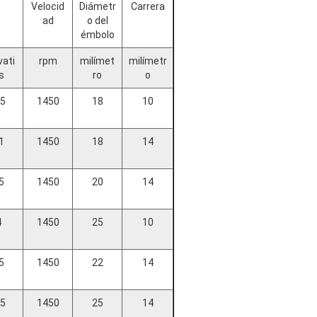
Velocid
Diámetr
Carrera
ad
o del
émbolo
vati
rpm
milímet
milímetr
s
ro
o
.5
1450
18
10
1
1450
18
14
5
1450
20
14
4
1450
25
10
5
1450
22
14
.5
1450
25
14