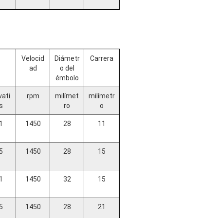
Velocid
Diámetr
Carrera
ad
o del
émbolo
vati
rpm
milímet
milímetr
s
ro
o
1
1450
28
11
5
1450
28
15
1
1450
32
15
5
1450
28
21