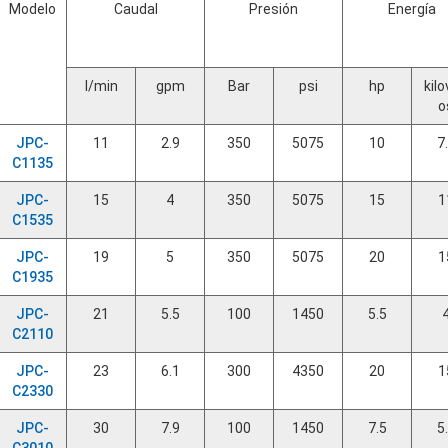
Modelo
Caudal
Presión
Energía
l/min
gpm
Bar
psi
hp
kilo
o
JPC-
11
2.9
350
5075
10
7
C1135
JPC-
15
4
350
5075
15
1
C1535
JPC-
19
5
350
5075
20
1
C1935
JPC-
21
5.5
100
1450
5.5
C2110
JPC-
23
6.1
300
4350
20
1
C2330
JPC-
30
7.9
100
1450
7.5
5