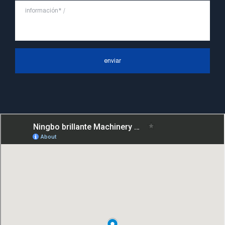
a la filosofía comercial de "primero la
calidad, la reputación primero, el cliente
primero, el servicio orientado a las
personas", el principio de servicio duro de
enviar
"control de calidad, alta eficiencia", el
concepto líder de "rápido, eficiente,
profesional y perfecto" y el principio de
"excelencia, estabilidad y desarrollo", y
tomar los beneficios económicos como el
centro. Con el apoyo del progreso
tecnológico, Ningbo Brilliant Machinery
Co., Ltd. se esforzará por convertirse en
un proveedor de bombas de clase mundial
con alto contenido tecnológico, buena
calidad del producto y excelente calidad