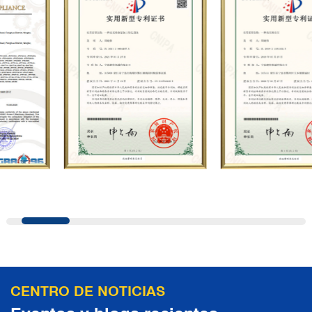
precisión, etc. introducción con I+D
independiente. Su negocio cubre servicios
integrales como la producción, venta,
mantenimiento y personalización de
bombas de émbolo de alta presión, y es
ampliamente utilizado en petróleo,
industria química, acero, construcción
naval, energía hidroeléctrica, azúcar,
carbón, minería, construcción, fabricación
de automóviles, Saneamiento municipal,
pruebas de presión de tuberías, chorro de
agua a alta presión y otros campos. En la
actualidad, la empresa ha llevado a cabo
una cooperación estratégica con
CENTRO DE NOTICIAS
conocidos fabricantes alemanes de