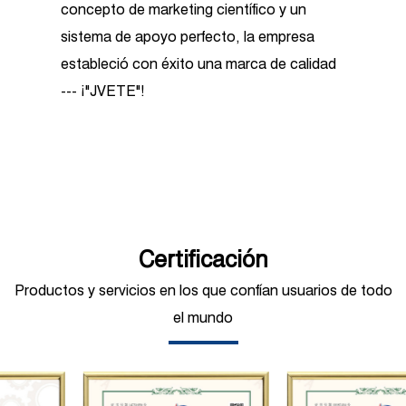
concepto de marketing científico y un
sistema de apoyo perfecto, la empresa
estableció con éxito una marca de calidad
--- ¡"JVETE"!
Como
China Bombas de émbolo triplex de
alta presión de 350 bar JPC-C1135
suppliers
and
custom Bombas de émbolo
triplex de alta presión de 350 bar JPC-
C1135 factory
Certificación
, la empresa cuenta con más
de 3500 metros cuadrados de talleres
Productos y servicios en los que confían usuarios de todo
estándar y equipos de procesamiento de
el mundo
producción avanzados, incluido un centro
de prueba de bombas industriales y una
variedad de instrumentos de prueba de alta