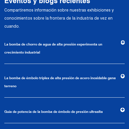
Eventos y blogs recientes
bombas industriales en términos de
Compartiremos información sobre nuestras exhibiciones y
intercambios técnicos y aplicaciones de
conocimientos sobre la frontera de la industria de vez en
productos. Confiando en una sólida
cuando.
fortaleza técnica, equipos de producción
de alta gama, métodos de gestión
La bomba de chorro de agua de alta presión experimenta un
científica y un sistema de calidad
crecimiento industrial
profesional, la compañía ha establecido
relaciones comerciales estables y a largo
plazo con muchos clientes y ha ganado la
La bomba de émbolo triplex de alta presión de acero inoxidable gana
confianza y elogios.
terreno
La empresa cuenta con un entorno de
oficina moderno e instalaciones de oficina
Guía de potencia de la bomba de émbolo de presión ultraalta
avanzadas y de primera clase. Basado en
el concepto de control preciso y servicio al