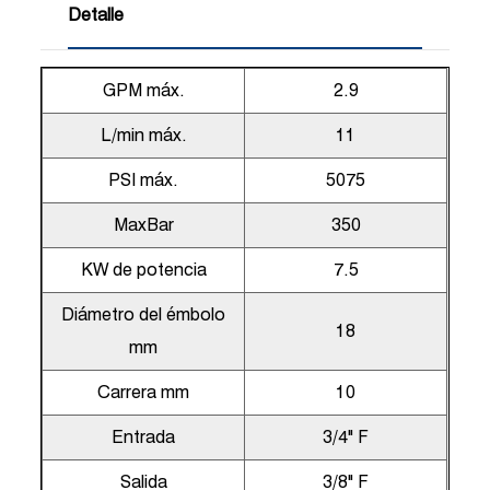
Detalle
GPM máx.
2.9
L/min máx.
11
PSI máx.
5075
MaxBar
350
KW de potencia
7.5
Diámetro del émbolo
18
mm
Carrera mm
10
Entrada
3/4" F
Salida
3/8" F