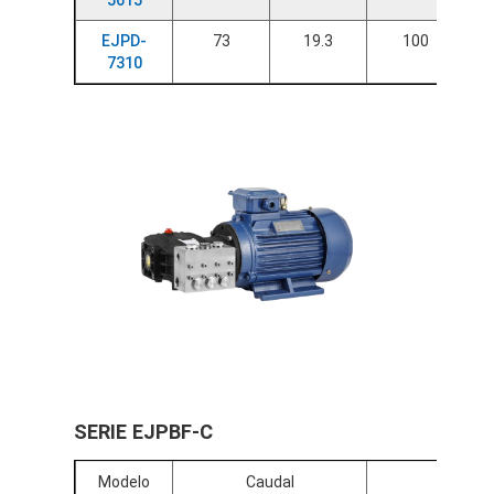
5615
EJPD-
73
19.3
100
7310
SERIE EJPBF-C
Modelo
Caudal
Presión