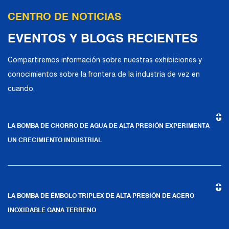
con conocidos fabricantes alemanes de
CENTRO DE NOTICIAS
bombas industriales en términos de
intercambios técnicos y aplicaciones de
EVENTOS Y BLOGS RECIENTES
productos. Confiando en una sólida fortaleza
Compartiremos información sobre nuestras exhibiciones y
técnica, equipos de producción de alta
conocimientos sobre la frontera de la industria de vez en
gama, métodos de gestión científica y un
cuando.
sistema de calidad profesional, la compañía
ha establecido relaciones comerciales
estables y a largo plazo con muchos
LA BOMBA DE CHORRO DE AGUA DE ALTA PRESIÓN EXPERIMENTA
UN CRECIMIENTO INDUSTRIAL
clientes y ha ganado la confianza y elogios.
La empresa cuenta con un entorno de
oficina moderno e instalaciones de oficina
LA BOMBA DE ÉMBOLO TRIPLEX DE ALTA PRESIÓN DE ACERO
avanzadas y de primera clase. Basado en el
INOXIDABLE GANA TERRENO
concepto de control preciso y servicio al