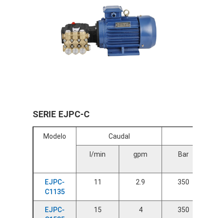
SERIE EJPC-C
Modelo
Caudal
Presión
l/min
gpm
Bar
EJPC-
11
2.9
350
C1135
EJPC-
15
4
350