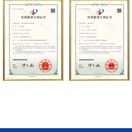
Fabricantes
y
Venta al por mayor Bombas
de émbolo de desalinización de ósmosis
inversa de agua de mar Proveedores
, su
negocio cubre servicios integrales como la
producción, venta, mantenimiento y
personalización de bombas de émbolo de
alta presión, y es ampliamente utilizado en
petróleo, industria química, acero,
construcción naval, energía hidroeléctrica,
azúcar, carbón, minería, construcción,
fabricación de automóviles , saneamiento
municipal, pruebas de presión de tuberías,
chorro de agua a alta presión y otros
campos. En la actualidad, la empresa ha
llevado a cabo una cooperación estratégica