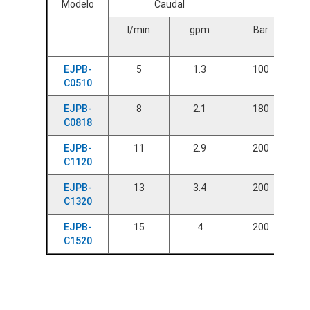
Modelo
Caudal
Presión
l/min
gpm
Bar
EJPB-
5
1.3
100
C0510
EJPB-
8
2.1
180
C0818
EJPB-
11
2.9
200
C1120
EJPB-
13
3.4
200
C1320
EJPB-
15
4
200
C1520