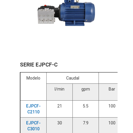
SERIE EJPCF-C
Modelo
Caudal
Presión
l/min
gpm
Bar
EJPCF-
21
5.5
100
C2110
EJPCF-
30
7.9
100
C3010