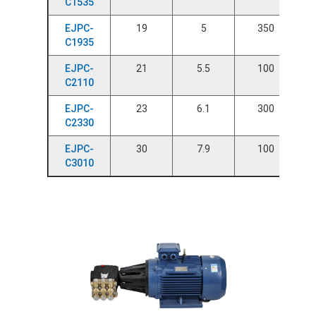
C1535
EJPC-
19
5
350
C1935
EJPC-
21
5.5
100
C2110
EJPC-
23
6.1
300
C2330
EJPC-
30
7.9
100
C3010