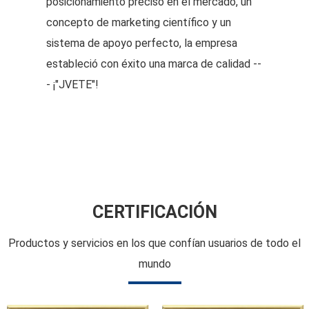
posicionamiento preciso en el mercado, un
concepto de marketing científico y un
sistema de apoyo perfecto, la empresa
estableció con éxito una marca de calidad --
- ¡"JVETE"!
La empresa cuenta con más de 3500
metros cuadrados de talleres estándar y
equipos de procesamiento de producción
avanzados, incluido un centro de prueba de
bombas industriales y una variedad de
CERTIFICACIÓN
instrumentos de prueba de alta precisión,
Productos y servicios en los que confían usuarios de todo el
etc. con I+D independiente. Como
mundo
Conjunto/sistema de bomba de émbolo de
alta presión industrial de China