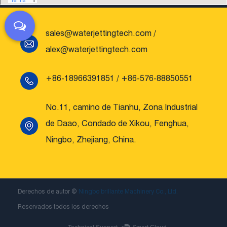
sales@waterjettingtech.com
/
alex@waterjettingtech.com
+86-18966391851 / +86-576-88850551
No.11, camino de Tianhu, Zona Industrial
de Daao, Condado de Xikou, Fenghua,
Ningbo, Zhejiang, China.
Derechos de autor ©
Ningbo brillante Machinery Co., Ltd.
Reservados todos los derechos