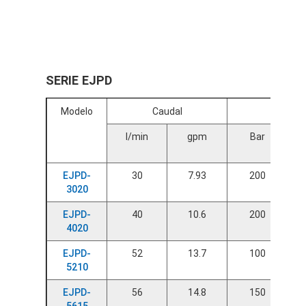
SERIE EJPD
Modelo
Caudal
Presión
l/min
gpm
Bar
EJPD-
30
7.93
200
3020
EJPD-
40
10.6
200
4020
EJPD-
52
13.7
100
5210
EJPD-
56
14.8
150