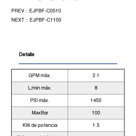
PREV：EJPBF-C0510
NEXT：
EJPBF-C1100
Detalle
GPM máx.
2.1
L/min máx.
8
PSI máx.
1450
MaxBar
100
KW de potencia
1.5