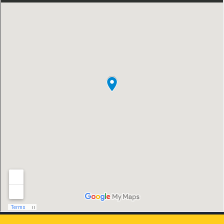
tecnológico, Ningbo Brilliant Machinery
Co., Ltd. se esforzará por convertirse en
un proveedor de bombas de clase mundial
con alto contenido tecnológico, buena
calidad del producto y excelente calidad
del personal.