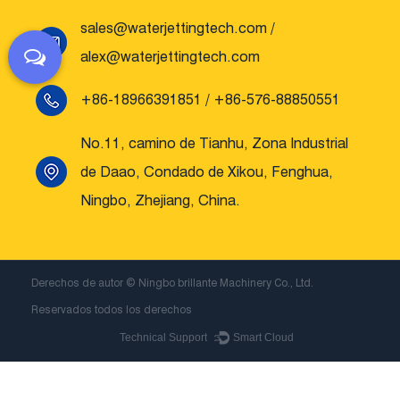
sales@waterjettingtech.com
/
alex@waterjettingtech.com
+86-18966391851 / +86-576-88850551
No.11, camino de Tianhu, Zona Industrial
de Daao, Condado de Xikou, Fenghua,
Ningbo, Zhejiang, China.
Derechos de autor ©
Ningbo brillante Machinery Co., Ltd.
Reservados todos los derechos
Technical Support ：
Smart Cloud