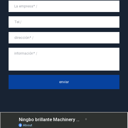
productos y servicios más rápidos y
eficientes, y crea una buena imagen de
marca para "JVETE".
En el futuro, continuaremos adhiriéndonos
a la filosofía comercial de "primero la
calidad, la reputación primero, el cliente
primero, el servicio orientado a las
personas", el principio de servicio duro de
"control de calidad, alta eficiencia", el
enviar
concepto líder de "rápido, eficiente,
profesional y perfecto" y el principio de
"excelencia, estabilidad y desarrollo", y
tomar los beneficios económicos como el
centro. Con el apoyo del progreso