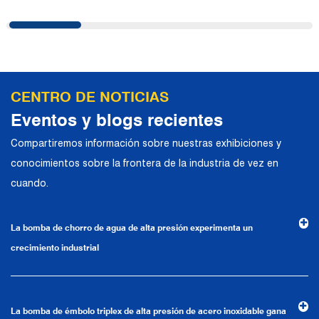
pruebas de presión de tuberías, chorro de
agua a alta presión y otros campos. En la
actualidad, la empresa ha llevado a cabo
una cooperación estratégica con
conocidos fabricantes alemanes de
CENTRO DE NOTICIAS
bombas industriales en términos de
Eventos y blogs recientes
intercambios técnicos y aplicaciones de
Compartiremos información sobre nuestras exhibiciones y
productos. Confiando en una sólida
conocimientos sobre la frontera de la industria de vez en
fortaleza técnica, equipos de producción
cuando.
de alta gama, métodos de gestión
científica y un sistema de calidad
La bomba de chorro de agua de alta presión experimenta un
profesional, la compañía ha establecido
crecimiento industrial
relaciones comerciales estables y a largo
plazo con muchos clientes y ha ganado la
confianza y elogios.
La bomba de émbolo triplex de alta presión de acero inoxidable gana