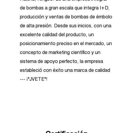
de bombas a gran escala que integra I+D,
producción y ventas de bombas de émbolo
de alta presión. Desde sus inicios, con una
excelente calidad del producto, un
posicionamiento preciso en el mercado, un
concepto de marketing científico y un
sistema de apoyo perfecto, la empresa
estableció con éxito una marca de calidad
--- ¡"JVETE"!
Como
China Bomba de alta presión por
motor EJPBF-C0810 suppliers
and
custom
Bomba de alta presión por motor EJPBF-
C0810 factory
, la empresa cuenta con más
de 3500 metros cuadrados de talleres