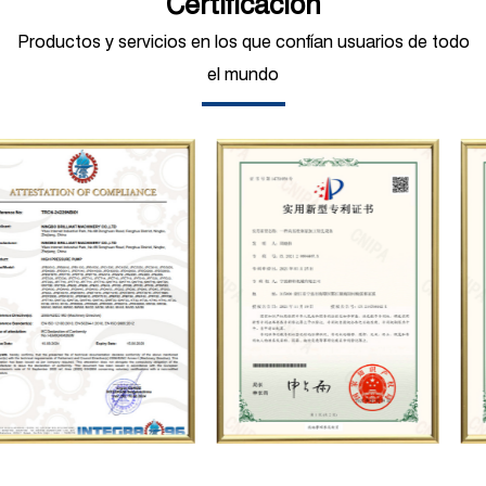
Certificación
estándar y equipos de procesamiento de
Productos y servicios en los que confían usuarios de todo
producción avanzados, incluido un centro
el mundo
de prueba de bombas industriales y una
variedad de instrumentos de prueba de alta
precisión, etc. introducción con I+D
independiente. Su negocio cubre servicios
integrales como la producción, venta,
mantenimiento y personalización de
bombas de émbolo de alta presión, y es
ampliamente utilizado en petróleo,
industria química, acero, construcción
naval, energía hidroeléctrica, azúcar,
carbón, minería, construcción, fabricación
de automóviles, Saneamiento municipal,