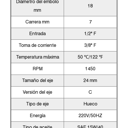
Diámetro del émbolo
18
mm
Carrera mm
7
Entrada
1/2" F
Toma de corriente
3/8" F
Temperatura máxima
50 ℃/122 ℉
RPM
1450
Tamaño del eje
24 mm
Versión del eje
C
Tipo de eje
Hueco
Energía
220V/50HZ
Tipo de aceite
SAE 15W/40