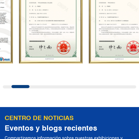
Su negocio cubre servicios integrales
como la producción, venta, mantenimiento
y personalización de bombas de émbolo de
alta presión, y es ampliamente utilizado en
petróleo, industria química, acero,
construcción naval, energía hidroeléctrica,
azúcar, carbón, minería, construcción,
fabricación de automóviles, Saneamiento
municipal, pruebas de presión de tuberías,
chorro de agua a alta presión y otros
campos. En la actualidad, la empresa ha
llevado a cabo una cooperación
estratégica con conocidos fabricantes
CENTRO DE NOTICIAS
alemanes de bombas industriales en
Eventos y blogs recientes
términos de intercambios técnicos y
Compartiremos información sobre nuestras exhibiciones y