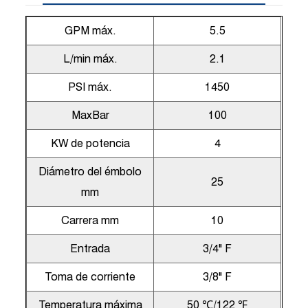
GPM máx.
5.5
L/min máx.
2.1
PSI máx.
1450
MaxBar
100
KW de potencia
4
Diámetro del émbolo
25
mm
Carrera mm
10
Entrada
3/4" F
Toma de corriente
3/8" F
Temperatura máxima
50 ℃/122 ℉