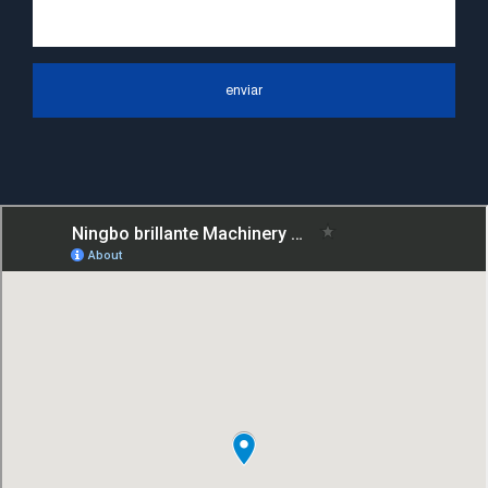
primero, el servicio orientado a las
personas", el principio de servicio duro de
"control de calidad, alta eficiencia", el
enviar
concepto líder de "rápido, eficiente,
profesional y perfecto" y el principio de
"excelencia, estabilidad y desarrollo", y
tomar los beneficios económicos como el
centro. Con el apoyo del progreso
tecnológico, Ningbo Brilliant Machinery
Co., Ltd. se esforzará por convertirse en
un proveedor de bombas de clase mundial
con alto contenido tecnológico, buena
calidad del producto y excelente calidad
del personal.