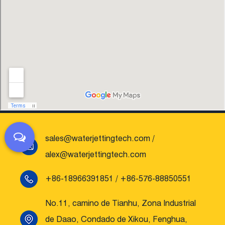
sales@waterjettingtech.com
/
alex@waterjettingtech.com
+86-18966391851 / +86-576-88850551
No.11, camino de Tianhu, Zona Industrial
de Daao, Condado de Xikou, Fenghua,