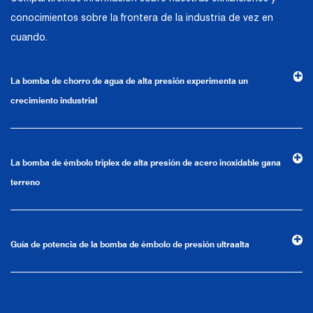
aplicaciones de productos. Confiando en
conocimientos sobre la frontera de la industria de vez en
una sólida fortaleza técnica, equipos de
cuando.
producción de alta gama, métodos de
gestión científica y un sistema de calidad
La bomba de chorro de agua de alta presión experimenta un
profesional, la compañía ha establecido
crecimiento industrial
relaciones comerciales estables y a largo
plazo con muchos clientes y ha ganado la
confianza y elogios.
La bomba de émbolo triplex de alta presión de acero inoxidable gana
terreno
La empresa cuenta con un entorno de
oficina moderno e instalaciones de oficina
avanzadas y de primera clase. Basado en
Guía de potencia de la bomba de émbolo de presión ultraalta
el concepto de control preciso y servicio al
cliente, ha reunido rápidamente una gran
cantidad de talentos de alta calidad y alto