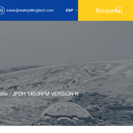
sales@waterjettingtech.com
ESP
olo
/
JPDH 1450RPM VERSIÓN N