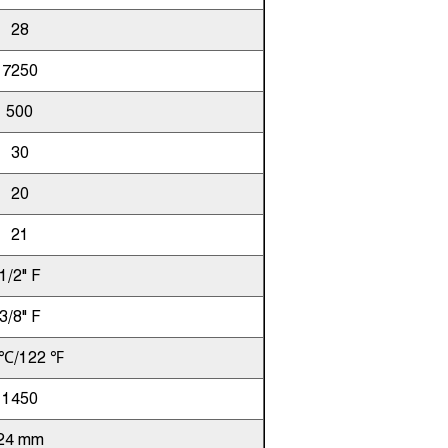
28
7250
500
30
20
21
1/2" F
3/8" F
 ℃/122 ℉
1450
24 mm