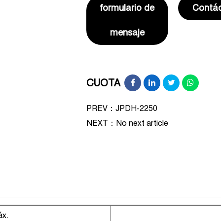
formulario de
Contá
mensaje
CUOTA
PREV：JPDH-2250
NEXT：
No next article
x.