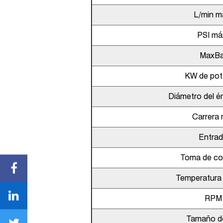
L/min m
PSI má
MaxBa
KW de pot
Diámetro del 
Carrera
Entra
Toma de cor
Temperatura
RPM
Tamaño de