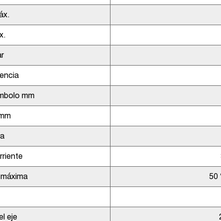
áx.
x.
r
encia
émbolo mm
 mm
da
riente
 máxima
50
l eje