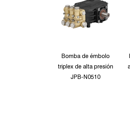
ba de émbolo
Bombas de émbolo de
x de alta presión
alta presión JPB-N0818
JPB-N0510