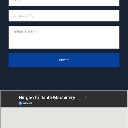
En el futuro, continuaremos adhiriéndonos
a la filosofía comercial de "primero la
calidad, la reputación primero, el cliente
primero, el servicio orientado a las
personas", el principio de servicio duro de
"control de calidad, alta eficiencia", el
enviar
concepto líder de "rápido, eficiente,
profesional y perfecto" y el principio de
"excelencia, estabilidad y desarrollo", y
tomar los beneficios económicos como el
centro. Con el apoyo del progreso
tecnológico, Ningbo Brilliant Machinery
Co., Ltd. se esforzará por convertirse en
un proveedor de bombas de clase mundial