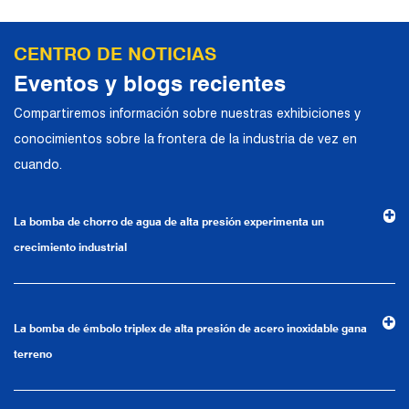
llevado a cabo una cooperación
estratégica con conocidos fabricantes
CENTRO DE NOTICIAS
alemanes de bombas industriales en
Eventos y blogs recientes
términos de intercambios técnicos y
Compartiremos información sobre nuestras exhibiciones y
aplicaciones de productos. Confiando en
conocimientos sobre la frontera de la industria de vez en
una sólida fortaleza técnica, equipos de
cuando.
producción de alta gama, métodos de
gestión científica y un sistema de calidad
La bomba de chorro de agua de alta presión experimenta un
profesional, la compañía ha establecido
crecimiento industrial
relaciones comerciales estables y a largo
plazo con muchos clientes y ha ganado la
confianza y elogios.
La bomba de émbolo triplex de alta presión de acero inoxidable gana
terreno
La empresa cuenta con un entorno de
oficina moderno e instalaciones de oficina