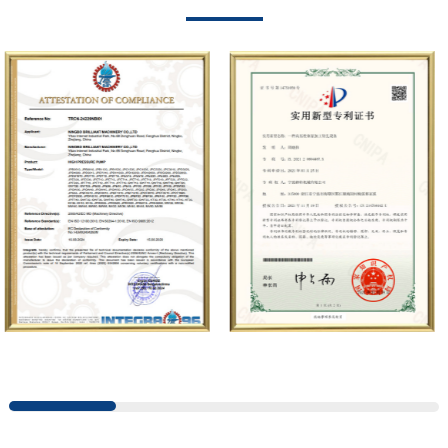
incluido un centro de prueba de bombas
industriales y una variedad de instrumentos
de prueba de alta precisión, etc.
introducción con I+D independiente. Su
negocio cubre servicios integrales como la
producción, venta, mantenimiento y
personalización de bombas de émbolo de
alta presión, y es ampliamente utilizado en
petróleo, industria química, acero,
construcción naval, energía hidroeléctrica,
azúcar, carbón, minería, construcción,
fabricación de automóviles, Saneamiento
municipal, pruebas de presión de tuberías,
chorro de agua a alta presión y otros
campos. En la actualidad, la empresa ha