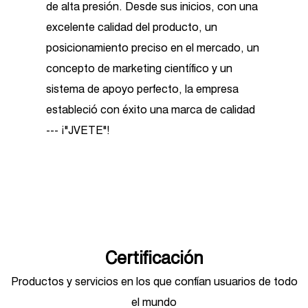
de alta presión. Desde sus inicios, con una
excelente calidad del producto, un
posicionamiento preciso en el mercado, un
concepto de marketing científico y un
sistema de apoyo perfecto, la empresa
estableció con éxito una marca de calidad
--- ¡"JVETE"!
Como
China Boquilla giratoria de alta
presión 500 bar/600 bar suppliers
and
custom Boquilla giratoria de alta presión
500 bar/600 bar factory
, la empresa cuenta
con más de 3500 metros cuadrados de
Certificación
talleres estándar y equipos de
Productos y servicios en los que confían usuarios de todo
procesamiento de producción avanzados,
el mundo