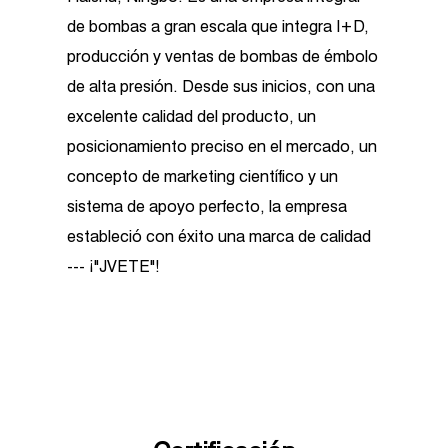
de bombas a gran escala que integra I+D,
producción y ventas de bombas de émbolo
de alta presión. Desde sus inicios, con una
excelente calidad del producto, un
posicionamiento preciso en el mercado, un
concepto de marketing científico y un
sistema de apoyo perfecto, la empresa
estableció con éxito una marca de calidad
--- ¡"JVETE"!
Como
China Bomba de alta presión por
motor EJPB-C0818 suppliers
and
custom
Bomba de alta presión por motor EJPB-
C0818 factory
, la empresa cuenta con más
de 3500 metros cuadrados de talleres