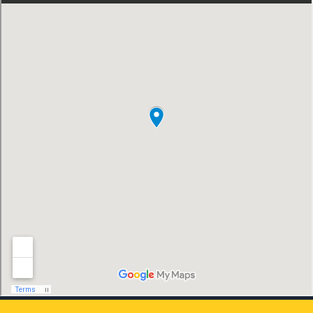
tecnológico, Ningbo Brilliant Machinery
Co., Ltd. se esforzará por convertirse en
un proveedor de bombas de clase mundial
con alto contenido tecnológico, buena
calidad del producto y excelente calidad
del personal.