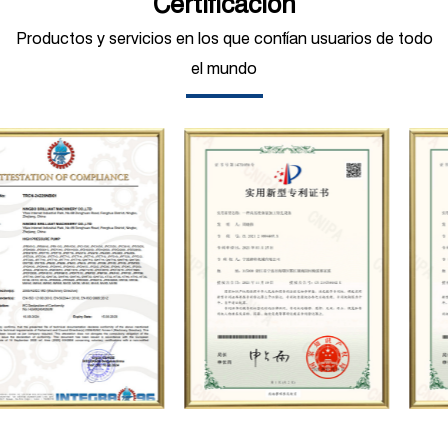
Certificación
estándar y equipos de procesamiento de
Productos y servicios en los que confían usuarios de todo
producción avanzados, incluido un centro
el mundo
de prueba de bombas industriales y una
variedad de instrumentos de prueba de alta
precisión, etc. introducción con I+D
independiente. Su negocio cubre servicios
integrales como la producción, venta,
mantenimiento y personalización de
bombas de émbolo de alta presión, y es
ampliamente utilizado en petróleo,
industria química, acero, construcción
naval, energía hidroeléctrica, azúcar,
carbón, minería, construcción, fabricación
de automóviles, Saneamiento municipal,