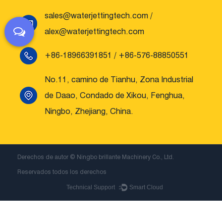
sales@waterjettingtech.com
/
alex@waterjettingtech.com
+86-18966391851 / +86-576-88850551
No.11, camino de Tianhu, Zona Industrial
de Daao, Condado de Xikou, Fenghua,
Ningbo, Zhejiang, China.
Derechos de autor ©
Ningbo brillante Machinery Co., Ltd.
Reservados todos los derechos
Technical Support ：
Smart Cloud