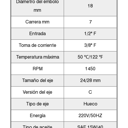
Diámetro del émbolo
18
mm
Carrera mm
7
Entrada
1/2" F
Toma de corriente
3/8" F
Temperatura máxima
50 ℃/122 ℉
RPM
1450
Tamaño del eje
24/28 mm
Versión del eje
C
Tipo de eje
Hueco
Energía
220V/50HZ
Tipo de aceite
SAE 15W/40