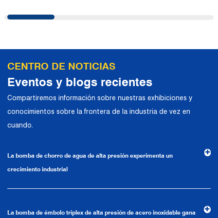
pruebas de presión de tuberías, chorro de
agua a alta presión y otros campos. En la
actualidad, la empresa ha llevado a cabo
una cooperación estratégica con
conocidos fabricantes alemanes de
CENTRO DE NOTICIAS
bombas industriales en términos de
Eventos y blogs recientes
intercambios técnicos y aplicaciones de
Compartiremos información sobre nuestras exhibiciones y
productos. Confiando en una sólida
conocimientos sobre la frontera de la industria de vez en
fortaleza técnica, equipos de producción
cuando.
de alta gama, métodos de gestión
científica y un sistema de calidad
La bomba de chorro de agua de alta presión experimenta un
profesional, la compañía ha establecido
crecimiento industrial
relaciones comerciales estables y a largo
plazo con muchos clientes y ha ganado la
confianza y elogios.
La bomba de émbolo triplex de alta presión de acero inoxidable gana