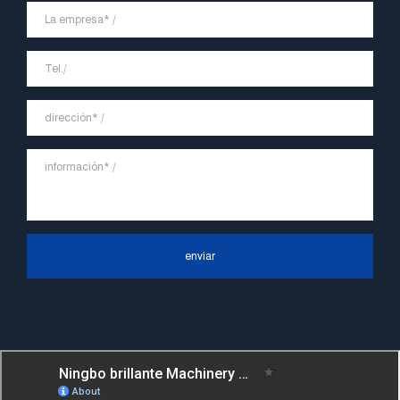
productos y servicios más rápidos y
eficientes, y crea una buena imagen de
marca para "JVETE".
En el futuro, continuaremos adhiriéndonos
a la filosofía comercial de "primero la
calidad, la reputación primero, el cliente
primero, el servicio orientado a las
personas", el principio de servicio duro de
"control de calidad, alta eficiencia", el
enviar
concepto líder de "rápido, eficiente,
profesional y perfecto" y el principio de
"excelencia, estabilidad y desarrollo", y
tomar los beneficios económicos como el
centro. Con el apoyo del progreso