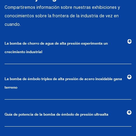
alemanes de bombas industriales en
Compartiremos información sobre nuestras exhibiciones y
términos de intercambios técnicos y
conocimientos sobre la frontera de la industria de vez en
aplicaciones de productos. Confiando en
cuando.
una sólida fortaleza técnica, equipos de
producción de alta gama, métodos de
La bomba de chorro de agua de alta presión experimenta un
gestión científica y un sistema de calidad
crecimiento industrial
profesional, la compañía ha establecido
relaciones comerciales estables y a largo
plazo con muchos clientes y ha ganado la
La bomba de émbolo triplex de alta presión de acero inoxidable gana
confianza y elogios.
terreno
La empresa cuenta con un entorno de
oficina moderno e instalaciones de oficina
Guía de potencia de la bomba de émbolo de presión ultraalta
avanzadas y de primera clase. Basado en
el concepto de control preciso y servicio al