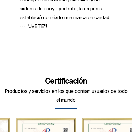
sistema de apoyo perfecto, la empresa
estableció con éxito una marca de calidad
--- ¡"JVETE"!
Como
China JPMW36 Gear-Box Plunger
Jetting Drive Triplex Pump Fabricantes
suppliers
and
custom JPMW36 Gear-Box
Plunger Jetting Drive Triplex Pump
Fabricantes factory
Certificación
, la empresa cuenta
con más de 3500 metros cuadrados de
Productos y servicios en los que confían usuarios de todo
talleres estándar y equipos de
el mundo
procesamiento de producción avanzados,
incluido un centro de prueba de bombas
industriales y una variedad de instrumentos