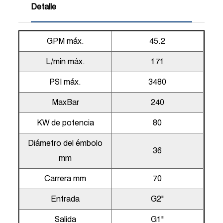
Detalle
GPM máx.
45.2
L/min máx.
171
PSI máx.
3480
MaxBar
240
KW de potencia
80
Diámetro del émbolo
36
mm
Carrera mm
70
Entrada
G2"
Salida
G1"