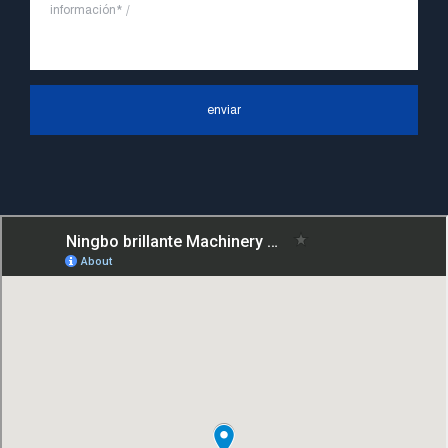
a la filosofía comercial de "primero la
calidad, la reputación primero, el cliente
primero, el servicio orientado a las
personas", el principio de servicio duro de
enviar
"control de calidad, alta eficiencia", el
concepto líder de "rápido, eficiente,
profesional y perfecto" y el principio de
"excelencia, estabilidad y desarrollo", y
tomar los beneficios económicos como el
centro. Con el apoyo del progreso
tecnológico, Ningbo Brilliant Machinery
Co., Ltd. se esforzará por convertirse en
un proveedor de bombas de clase mundial
con alto contenido tecnológico, buena
calidad del producto y excelente calidad