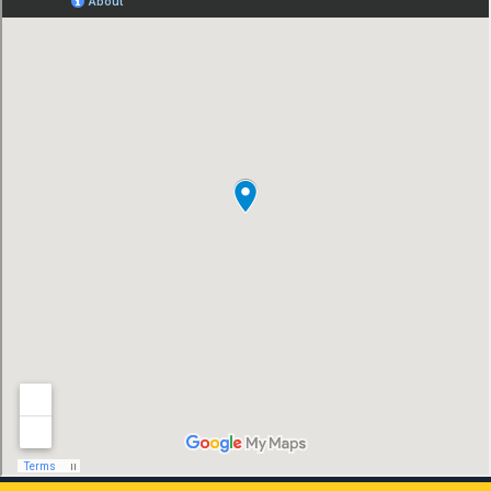
Co., Ltd. se esforzará por convertirse en
un proveedor de bombas de clase mundial
con alto contenido tecnológico, buena
calidad del producto y excelente calidad
del personal.