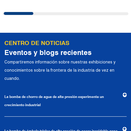
chorro de agua a alta presión y otros
campos. En la actualidad, la empresa ha
llevado a cabo una cooperación
estratégica con conocidos fabricantes
alemanes de bombas industriales en
CENTRO DE NOTICIAS
términos de intercambios técnicos y
Eventos y blogs recientes
aplicaciones de productos. Confiando en
Compartiremos información sobre nuestras exhibiciones y
una sólida fortaleza técnica, equipos de
conocimientos sobre la frontera de la industria de vez en
producción de alta gama, métodos de
cuando.
gestión científica y un sistema de calidad
profesional, la compañía ha establecido
La bomba de chorro de agua de alta presión experimenta un
relaciones comerciales estables y a largo
crecimiento industrial
plazo con muchos clientes y ha ganado la
confianza y elogios.
La bomba de émbolo triplex de alta presión de acero inoxidable gana