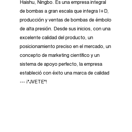
Haishu, Ningbo. Es una empresa integral
de bombas a gran escala que integra I+D,
producción y ventas de bombas de émbolo
de alta presión. Desde sus inicios, con una
excelente calidad del producto, un
posicionamiento preciso en el mercado, un
concepto de marketing científico y un
sistema de apoyo perfecto, la empresa
estableció con éxito una marca de calidad
--- ¡"JVETE"!
Como
China Pistola de lavado a presión
BG1500-C suppliers
and
custom Pistola de
lavado a presión BG1500-C factory
, la
empresa cuenta con más de 3500 metros