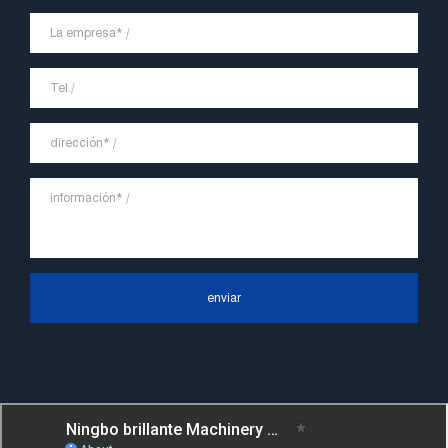
eficientes, y crea una buena imagen de
marca para "JVETE".
En el futuro, continuaremos adhiriéndonos
a la filosofía comercial de "primero la
calidad, la reputación primero, el cliente
primero, el servicio orientado a las
personas", el principio de servicio duro de
"control de calidad, alta eficiencia", el
concepto líder de "rápido, eficiente,
enviar
profesional y perfecto" y el principio de
"excelencia, estabilidad y desarrollo", y
tomar los beneficios económicos como el
centro. Con el apoyo del progreso
tecnológico, Ningbo Brilliant Machinery