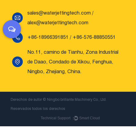
sales@waterjettingtech.com
/
alex@waterjettingtech.com
+86-18966391851 / +86-576-88850551
No.11, camino de Tianhu, Zona Industrial
de Daao, Condado de Xikou, Fenghua,
Ningbo, Zhejiang, China.
Derechos de autor ©
Ningbo brillante Machinery Co., Ltd.
Reservados todos los derechos
Technical Support ：
Smart Cloud