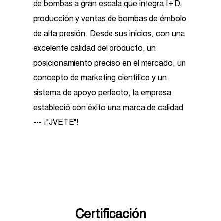
de bombas a gran escala que integra I+D,
producción y ventas de bombas de émbolo
de alta presión. Desde sus inicios, con una
excelente calidad del producto, un
posicionamiento preciso en el mercado, un
concepto de marketing científico y un
sistema de apoyo perfecto, la empresa
estableció con éxito una marca de calidad
--- ¡"JVETE"!
Como
China Pistola de lavado a presión
BG2800B-1 suppliers
and
custom Pistola
de lavado a presión BG2800B-1 factory
, la
empresa cuenta con más de 3500 metros
cuadrados de talleres estándar y equipos
Certificación