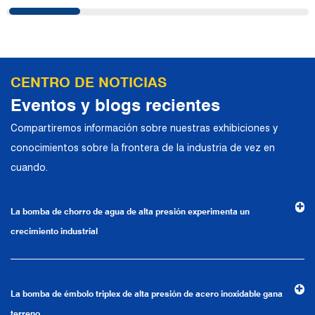
campos. En la actualidad, la empresa ha
llevado a cabo una cooperación
estratégica con conocidos fabricantes
alemanes de bombas industriales en
CENTRO DE NOTICIAS
términos de intercambios técnicos y
Eventos y blogs recientes
aplicaciones de productos. Confiando en
Compartiremos información sobre nuestras exhibiciones y
una sólida fortaleza técnica, equipos de
conocimientos sobre la frontera de la industria de vez en
producción de alta gama, métodos de
cuando.
gestión científica y un sistema de calidad
profesional, la compañía ha establecido
La bomba de chorro de agua de alta presión experimenta un
relaciones comerciales estables y a largo
crecimiento industrial
plazo con muchos clientes y ha ganado la
confianza y elogios.
La bomba de émbolo triplex de alta presión de acero inoxidable gana
La empresa cuenta con un entorno de
terreno