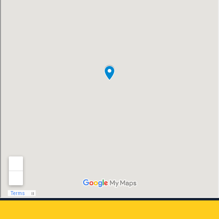
un proveedor de bombas de clase mundial
con alto contenido tecnológico, buena
calidad del producto y excelente calidad
del personal.