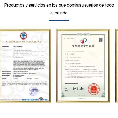
de procesamiento de producción
Productos y servicios en los que confían usuarios de todo
avanzados, incluido un centro de prueba
el mundo
de bombas industriales y una variedad de
instrumentos de prueba de alta precisión,
etc. introducción con I+D independiente.
Su negocio cubre servicios integrales
como la producción, venta, mantenimiento
y personalización de bombas de émbolo de
alta presión, y es ampliamente utilizado en
petróleo, industria química, acero,
construcción naval, energía hidroeléctrica,
azúcar, carbón, minería, construcción,
fabricación de automóviles, Saneamiento
municipal, pruebas de presión de tuberías,
chorro de agua a alta presión y otros