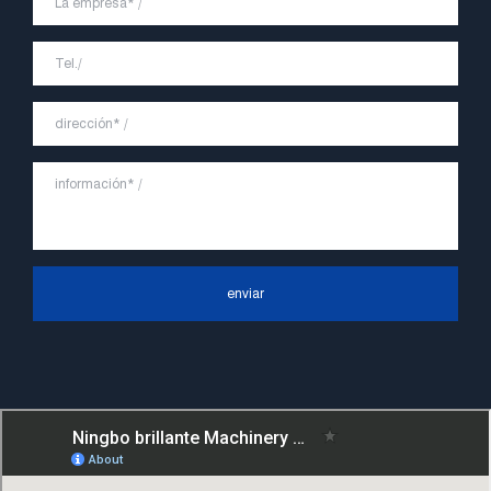
marca para "JVETE".
En el futuro, continuaremos adhiriéndonos
a la filosofía comercial de "primero la
calidad, la reputación primero, el cliente
primero, el servicio orientado a las
personas", el principio de servicio duro de
"control de calidad, alta eficiencia", el
concepto líder de "rápido, eficiente,
enviar
profesional y perfecto" y el principio de
"excelencia, estabilidad y desarrollo", y
tomar los beneficios económicos como el
centro. Con el apoyo del progreso
tecnológico, Ningbo Brilliant Machinery
Co., Ltd. se esforzará por convertirse en