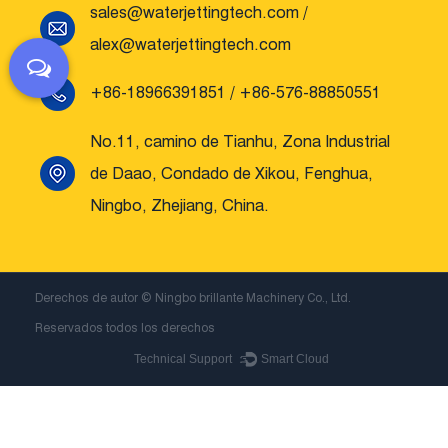
sales@waterjettingtech.com
/
alex@waterjettingtech.com
+86-18966391851 / +86-576-88850551
No.11, camino de Tianhu, Zona Industrial
de Daao, Condado de Xikou, Fenghua,
Ningbo, Zhejiang, China.
Derechos de autor ©
Ningbo brillante Machinery Co., Ltd.
Reservados todos los derechos
Technical Support ：
Smart Cloud